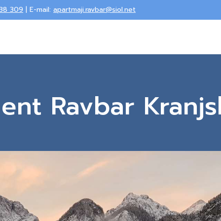
738 309
| E-mail:
apartmaji.ravbar@siol.net
ent Ravbar Kranjs