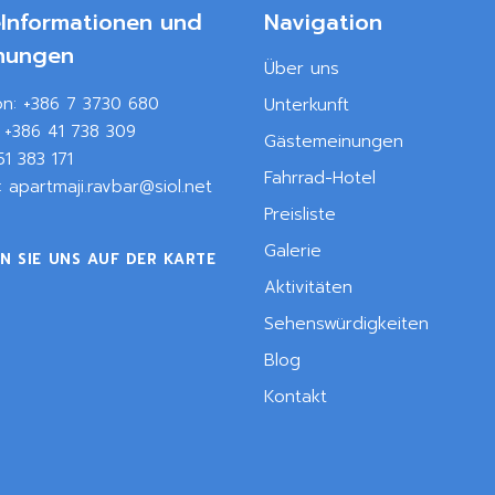
eInformationen und
Navigation
hungen
Über uns
on:
+386 7 3730 680
Unterkunft
:
+386 41 738 309
Gästemeinungen
51 383 171
Fahrrad-Hotel
l:
apartmaji.ravbar@siol.net
Preisliste
Galerie
N SIE UNS AUF DER KARTE
Aktivitäten
Sehenswürdigkeiten
Blog
Kontakt