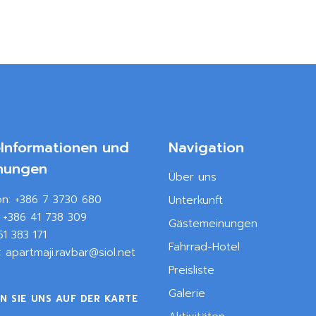
eInformationen und
Navigation
hungen
Über uns
on:
+386 7 3730 680
Unterkunft
:
+386 41 738 309
Gästemeinungen
51 383 171
Fahrrad-Hotel
l:
apartmaji.ravbar@siol.net
Preisliste
Galerie
N SIE UNS AUF DER KARTE