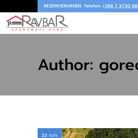
Skip
RESERVIERUNGEN: Telefon:
+386 7 3730 68
to
the
content
Author: gor
Juni
22